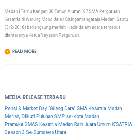
KANGEN
Medan | Temu Kangen 30 Tahun Alumni ‘87 SMA Perguruan
30
Kesatria di Warung Mood Jalan Sisingamangaraja Medan, Sabtu
TAHUN
(3/2/2018) berlangsung meriah. Hadir dalam acara tersebut
ALUMNI
diantaranya Ketua Yayasan Perguruan.
‘87
SMA
READ MORE
PERGURUAN
KESATRIA
BERLANGSUNG
MERIAH
MEDIA RELEASE TERBARU
Pensi & Market Day “Gilang Dara” SMA Kesatria Medan
Meriah, Diikuti Puluhan SMP se-Kota Medan
Pramuka SMAS Kesatria Medan Raih Juara Umum K’SATRIA
Season 3 Se-Sumatera Utara