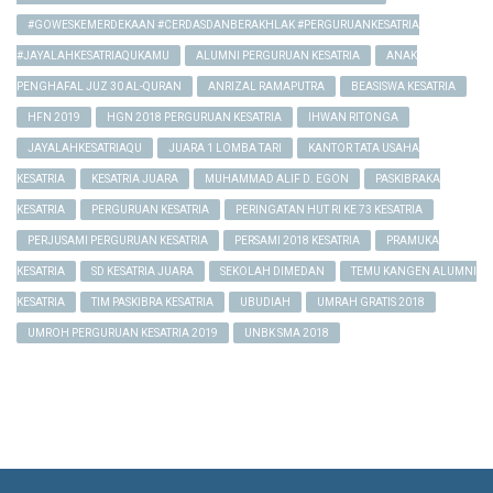
#GOWESKEMERDEKAAN #CERDASDANBERAKHLAK #PERGURUANKESATRIA
#JAYALAHKESATRIAQUKAMU
ALUMNI PERGURUAN KESATRIA
ANAK
PENGHAFAL JUZ 30 AL-QURAN
ANRIZAL RAMAPUTRA
BEASISWA KESATRIA
HFN 2019
HGN 2018 PERGURUAN KESATRIA
IHWAN RITONGA
JAYALAHKESATRIAQU
JUARA 1 LOMBA TARI
KANTOR TATA USAHA
KESATRIA
KESATRIA JUARA
MUHAMMAD ALIF D. EGON
PASKIBRAKA
KESATRIA
PERGURUAN KESATRIA
PERINGATAN HUT RI KE 73 KESATRIA
PERJUSAMI PERGURUAN KESATRIA
PERSAMI 2018 KESATRIA
PRAMUKA
KESATRIA
SD KESATRIA JUARA
SEKOLAH DIMEDAN
TEMU KANGEN ALUMNI
KESATRIA
TIM PASKIBRA KESATRIA
UBUDIAH
UMRAH GRATIS 2018
UMROH PERGURUAN KESATRIA 2019
UNBK SMA 2018