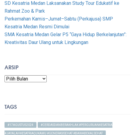
SD Kesatria Medan Laksanakan Study Tour Edukatif ke
Rahmat Zoo & Park
Perkemahan Kamis–Jumat–Sabtu (Perkajusa) SMP
Kesatria Medan Resmi Dimulai
SMA Kesatria Medan Gelar P5 “Gaya Hidup Berkelanjutan”:
Kreativitas Daur Ulang untuk Lingkungan
ARSIP
Arsip
TAGS
#17AGUSTUS2024
#CERDASDANBERAKHLAK #PERGURUANKESATRIA
#JAYALAHKESATRIAQUKAMU #GENERASISEHAT #BAWABEKALSEHAT