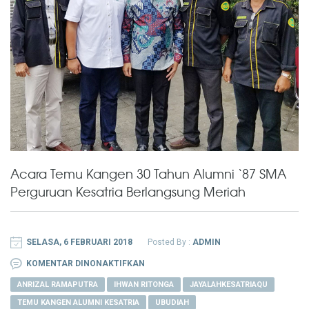
Acara Temu Kangen 30 Tahun Alumni ‘87 SMA
Perguruan Kesatria Berlangsung Meriah
SELASA, 6 FEBRUARI 2018
Posted By :
ADMIN
PADA
KOMENTAR DINONAKTIFKAN
ACARA
ANRIZAL RAMAPUTRA
IHWAN RITONGA
JAYALAHKESATRIAQU
TEMU
TEMU KANGEN ALUMNI KESATRIA
UBUDIAH