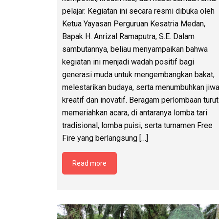
SD KESATRIA MEDAN
LAKSANAKAN STUDY TOUR
EDUKATIF KE RAHMAT ZOO 
PARK
SD Kesatria Medan melaksanakan kegiatan
study tour edukatif ke Rahmat Zoo & Park
sebagai bagian dari pembelajaran kontekstual
di luar kelas. Kegiatan ini diikuti oleh seluruh
siswa dengan penuh antusias dan bertujuan
untuk menambah wawasan serta pengalaman
belajar secara langsung di alam. Dalam
kegiatan tersebut, para siswa diajak mengama