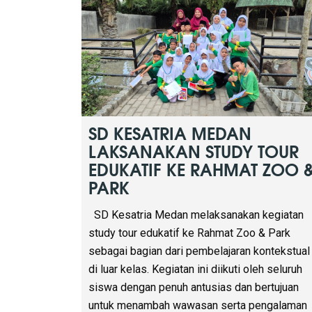
berbagai jenis satwa secara langsung. Anak-
anak mempelajari ciri-ciri hewan serta
melakukan kegiatan literasi dengan menuliska
hasil pengamatan dan mengklasifikasikan
hewan berdasarkan golongannya, seperti
mamalia, reptil, dan amfibi. Kegiatan ini
dirancang untuk melatih kemampuan observasi
berpikir kritis, dan menumbuhkan rasa ingin
tahu siswa. Selain itu, siswa juga menuangkan
hasil pengamatan mereka […]
Read more