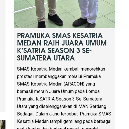
Pionering, Juara Purwa 1 LKBB, Juara Purwa 1
LCTP, serta Juara Bina 1 Tari Komando. Atas
capaian tersebut, Pramuka SMAS Kesatria
Medan dinobatkan sebagai Juara Umum dan
berhak membawa pulang Piala Bergilir Bapak Ir.
Tohar Suharto, IP., MT., ACPE. Sebagai bentuk
apresiasi atas prestasi yang […]
&
Read more
ti