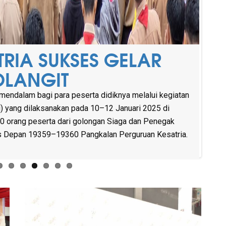
DAN LAKSANAKAN
IS–JUMAT–SABTU
DAN GELAR P5 “GAYA
KSES GELAR LOMBA
RIA SUKSES GELAR
KSES GELAR
ES GELAR STUDY TOUR
ATIF KE RAHMAT ZOO
 KESATRIA MEDAN
TAN”: KREATIVITAS
SA JEPANG &
OLANGIT
 DAN WAKIL KETUA
UK LINGKUNGAN
SUMUT-ACEH 2025
mendalam bagi para peserta didiknya melalui kegiatan
 yang dilaksanakan pada 10–12 Januari 2025 di
 180 orang peserta dari golongan Siaga dan Penegak
us Depan 19359–19360 Pangkalan Perguruan Kesatria.
t