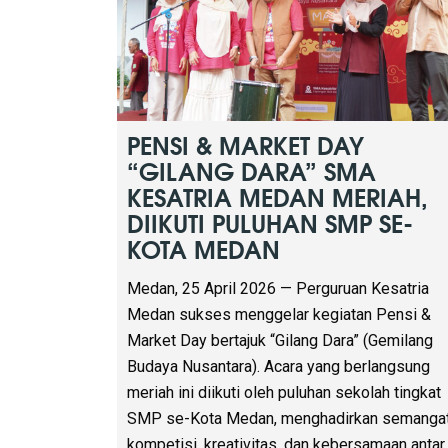
Bapak H. Anrizal Ramaputra, S.E. Dalam
sambutannya, beliau menyampaikan bahwa
kegiatan ini menjadi wadah positif bagi
generasi muda untuk mengembangkan bakat,
melestarikan budaya, serta menumbuhkan jiw
kreatif dan inovatif. Beragam perlombaan turut
memeriahkan acara, di antaranya lomba tari
tradisional, lomba puisi, serta turnamen Free
Fire yang berlangsung […]
Read more