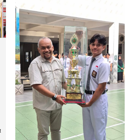
PRAMUKA SMAS KESATRIA
MEDAN RAIH JUARA UMUM
K’SATRIA SEASON 3 SE-
a
SUMATERA UTARA
SMAS Kesatria Medan kembali menorehkan
prestasi membanggakan melalui Pramuka
SMAS Kesatria Medan (ARAGON) yang
berhasil meraih Juara Umum pada Lomba
Pramuka K’SATRIA Season 3 Se-Sumatera
Utara yang diselenggarakan di MAN Serdang
Bedagai. Dalam ajang tersebut, Pramuka SMAS
Kesatria Medan tampil gemilang pada berbagai
mata lomba dan berhasil meraih sejumlah
penghargaan, di antaranya Juara Utama 3