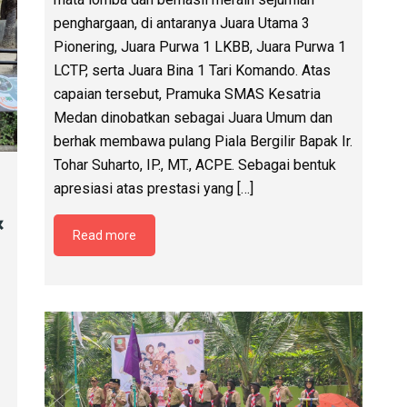
PERKEMAHAN KAMIS–
n
JUMAT–SABTU (PERKAJUSA)
SMP KESATRIA MEDAN RESMI
DIMULAI
,
SMP Kesatria Medan secara resmi membuka
kegiatan Perkemahan Kamis–Jumat–Sabtu
(Perkajusa) yang dilaksanakan pada tanggal
22–24 Januari 2026 di Savana Bunda. Kegiatan
ini menjadi salah satu program pembinaan
karakter peserta didik melalui pendidikan
kepramukaan di alam terbuka. Hari pertama
Perkajusa diawali dengan kedatangan seluruh
peserta ke lokasi perkemahan, dilanjutkan
dengan pendirian tenda, pengenalan lingkungan
sekitar, serta pembiasaan disiplin. Kegiatan