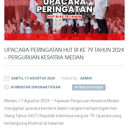
UPACARA PERINGATAN HUT RI KE 79 TAHUN 2024
– PERGURUAN KESATRIA MEDAN
SABTU, 17 AGUSTUS 2024
Posted By :
ADMIN
PADA
KOMENTAR DINONAKTIFKAN
#17AGUSTUS2024
UPACARA
Medan, 17 Agustus 2024 – Yayasan Perguruan Kesatria Medan
PERINGATAN
menggelar upacara bendera dalam rangka memperingati Hari
HUT
Ulang Tahun (HUT) Republik Indonesia yang ke-79. Upacara yang
RI
berlangsung khidmat di halaman.
KE