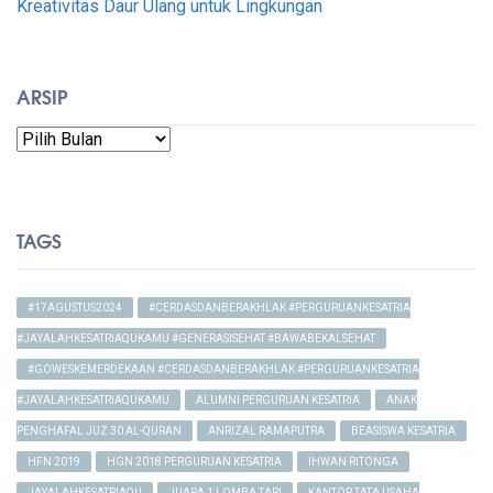
Kreativitas Daur Ulang untuk Lingkungan
ARSIP
Arsip
TAGS
#17AGUSTUS2024
#CERDASDANBERAKHLAK #PERGURUANKESATRIA
#JAYALAHKESATRIAQUKAMU #GENERASISEHAT #BAWABEKALSEHAT
#GOWESKEMERDEKAAN #CERDASDANBERAKHLAK #PERGURUANKESATRIA
#JAYALAHKESATRIAQUKAMU
ALUMNI PERGURUAN KESATRIA
ANAK
PENGHAFAL JUZ 30 AL-QURAN
ANRIZAL RAMAPUTRA
BEASISWA KESATRIA
HFN 2019
HGN 2018 PERGURUAN KESATRIA
IHWAN RITONGA
JAYALAHKESATRIAQU
JUARA 1 LOMBA TARI
KANTOR TATA USAHA