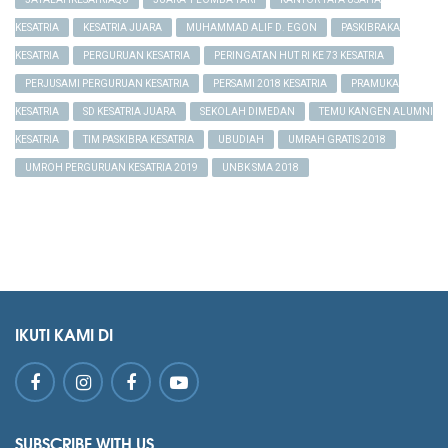
KESATRIA
KESATRIA JUARA
MUHAMMAD ALIF D. EGON
PASKIBRAKA
KESATRIA
PERGURUAN KESATRIA
PERINGATAN HUT RI KE 73 KESATRIA
PERJUSAMI PERGURUAN KESATRIA
PERSAMI 2018 KESATRIA
PRAMUKA
KESATRIA
SD KESATRIA JUARA
SEKOLAH DIMEDAN
TEMU KANGEN ALUMNI
KESATRIA
TIM PASKIBRA KESATRIA
UBUDIAH
UMRAH GRATIS 2018
UMROH PERGURUAN KESATRIA 2019
UNBK SMA 2018
IKUTI KAMI DI
SUBSCRIBE WITH US