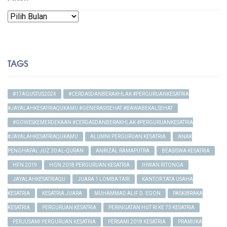
Arsip
TAGS
#17AGUSTUS2024
#CERDASDANBERAKHLAK #PERGURUANKESATRIA
#JAYALAHKESATRIAQUKAMU #GENERASISEHAT #BAWABEKALSEHAT
#GOWESKEMERDEKAAN #CERDASDANBERAKHLAK #PERGURUANKESATRIA
#JAYALAHKESATRIAQUKAMU
ALUMNI PERGURUAN KESATRIA
ANAK
PENGHAFAL JUZ 30 AL-QURAN
ANRIZAL RAMAPUTRA
BEASISWA KESATRIA
HFN 2019
HGN 2018 PERGURUAN KESATRIA
IHWAN RITONGA
JAYALAHKESATRIAQU
JUARA 1 LOMBA TARI
KANTOR TATA USAHA
KESATRIA
KESATRIA JUARA
MUHAMMAD ALIF D. EGON
PASKIBRAKA
KESATRIA
PERGURUAN KESATRIA
PERINGATAN HUT RI KE 73 KESATRIA
PERJUSAMI PERGURUAN KESATRIA
PERSAMI 2018 KESATRIA
PRAMUKA