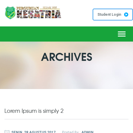
Student Login
Toggl
ARCHIVES
Lorem Ipsum is simply 2
SENIN, 28 AGUSTUS 2017
Posted By :
ADMIN