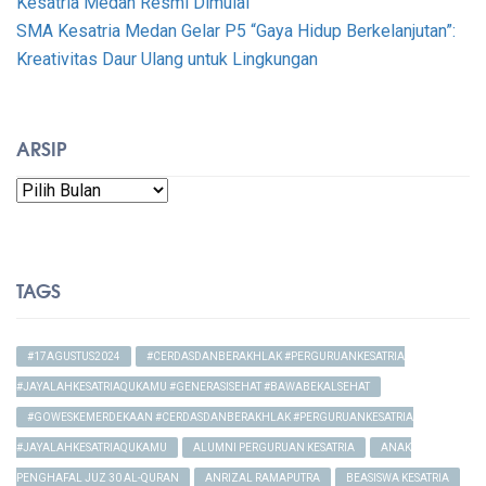
Kesatria Medan Resmi Dimulai
SMA Kesatria Medan Gelar P5 “Gaya Hidup Berkelanjutan”:
Kreativitas Daur Ulang untuk Lingkungan
ARSIP
Arsip
TAGS
#17AGUSTUS2024
#CERDASDANBERAKHLAK #PERGURUANKESATRIA
#JAYALAHKESATRIAQUKAMU #GENERASISEHAT #BAWABEKALSEHAT
#GOWESKEMERDEKAAN #CERDASDANBERAKHLAK #PERGURUANKESATRIA
#JAYALAHKESATRIAQUKAMU
ALUMNI PERGURUAN KESATRIA
ANAK
PENGHAFAL JUZ 30 AL-QURAN
ANRIZAL RAMAPUTRA
BEASISWA KESATRIA