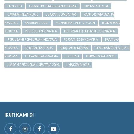
HFN 2019
HGN 2018 PERGURUAN KESATRIA
IHWAN RITONGA
JAYALAHKESATRIAQU
JUARA 1 LOMBA TARI
KANTOR TATA USAHA
KESATRIA
KESATRIA JUARA
MUHAMMAD ALIF D. EGON
PASKIBRAKA
KESATRIA
PERGURUAN KESATRIA
PERINGATAN HUT RI KE 73 KESATRIA
PERJUSAMI PERGURUAN KESATRIA
PERSAMI 2018 KESATRIA
PRAMUKA
KESATRIA
SD KESATRIA JUARA
SEKOLAH DIMEDAN
TEMU KANGEN ALUMNI
KESATRIA
TIM PASKIBRA KESATRIA
UBUDIAH
UMRAH GRATIS 2018
UMROH PERGURUAN KESATRIA 2019
UNBK SMA 2018
IKUTI KAMI DI