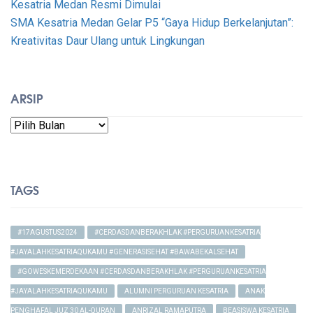
Kesatria Medan Resmi Dimulai
SMA Kesatria Medan Gelar P5 “Gaya Hidup Berkelanjutan”:
Kreativitas Daur Ulang untuk Lingkungan
ARSIP
Arsip
TAGS
#17AGUSTUS2024
#CERDASDANBERAKHLAK #PERGURUANKESATRIA
#JAYALAHKESATRIAQUKAMU #GENERASISEHAT #BAWABEKALSEHAT
#GOWESKEMERDEKAAN #CERDASDANBERAKHLAK #PERGURUANKESATRIA
#JAYALAHKESATRIAQUKAMU
ALUMNI PERGURUAN KESATRIA
ANAK
PENGHAFAL JUZ 30 AL-QURAN
ANRIZAL RAMAPUTRA
BEASISWA KESATRIA