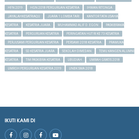
HFN 2019
HGN 2018 PERGURUAN KESATRIA
IHWAN RITONGA
JAYALAHKESATRIAQU
JUARA 1 LOMBA TARI
KANTOR TATA USAHA
KESATRIA
KESATRIA JUARA
MUHAMMAD ALIF D. EGON
PASKIBRAKA
KESATRIA
PERGURUAN KESATRIA
PERINGATAN HUT RI KE 73 KESATRIA
PERJUSAMI PERGURUAN KESATRIA
PERSAMI 2018 KESATRIA
PRAMUKA
KESATRIA
SD KESATRIA JUARA
SEKOLAH DIMEDAN
TEMU KANGEN ALUMNI
KESATRIA
TIM PASKIBRA KESATRIA
UBUDIAH
UMRAH GRATIS 2018
UMROH PERGURUAN KESATRIA 2019
UNBK SMA 2018
IKUTI KAMI DI