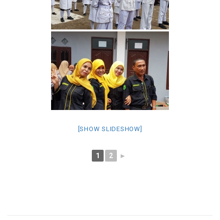
[SHOW SLIDESHOW]
1
2
►