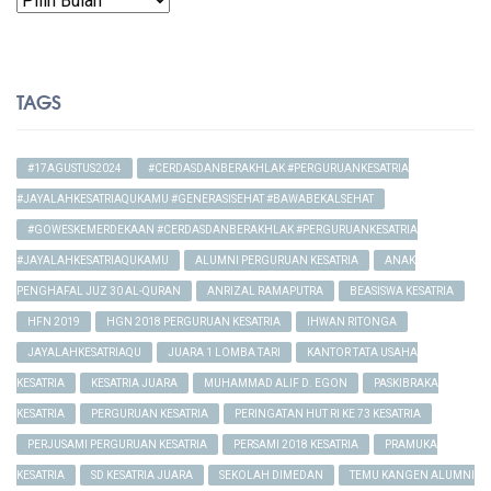
TAGS
#17AGUSTUS2024
#CERDASDANBERAKHLAK #PERGURUANKESATRIA
#JAYALAHKESATRIAQUKAMU #GENERASISEHAT #BAWABEKALSEHAT
#GOWESKEMERDEKAAN #CERDASDANBERAKHLAK #PERGURUANKESATRIA
#JAYALAHKESATRIAQUKAMU
ALUMNI PERGURUAN KESATRIA
ANAK
PENGHAFAL JUZ 30 AL-QURAN
ANRIZAL RAMAPUTRA
BEASISWA KESATRIA
HFN 2019
HGN 2018 PERGURUAN KESATRIA
IHWAN RITONGA
JAYALAHKESATRIAQU
JUARA 1 LOMBA TARI
KANTOR TATA USAHA
KESATRIA
KESATRIA JUARA
MUHAMMAD ALIF D. EGON
PASKIBRAKA
KESATRIA
PERGURUAN KESATRIA
PERINGATAN HUT RI KE 73 KESATRIA
PERJUSAMI PERGURUAN KESATRIA
PERSAMI 2018 KESATRIA
PRAMUKA
KESATRIA
SD KESATRIA JUARA
SEKOLAH DIMEDAN
TEMU KANGEN ALUMNI