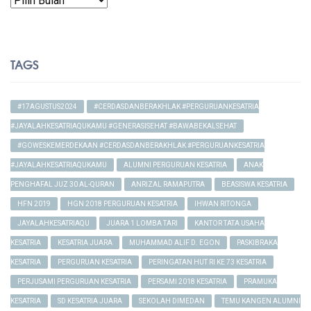
TAGS
#17AGUSTUS2024
#CERDASDANBERAKHLAK #PERGURUANKESATRIA
#JAYALAHKESATRIAQUKAMU #GENERASISEHAT #BAWABEKALSEHAT
#GOWESKEMERDEKAAN #CERDASDANBERAKHLAK #PERGURUANKESATRIA
#JAYALAHKESATRIAQUKAMU
ALUMNI PERGURUAN KESATRIA
ANAK
PENGHAFAL JUZ 30 AL-QURAN
ANRIZAL RAMAPUTRA
BEASISWA KESATRIA
HFN 2019
HGN 2018 PERGURUAN KESATRIA
IHWAN RITONGA
JAYALAHKESATRIAQU
JUARA 1 LOMBA TARI
KANTOR TATA USAHA
KESATRIA
KESATRIA JUARA
MUHAMMAD ALIF D. EGON
PASKIBRAKA
KESATRIA
PERGURUAN KESATRIA
PERINGATAN HUT RI KE 73 KESATRIA
PERJUSAMI PERGURUAN KESATRIA
PERSAMI 2018 KESATRIA
PRAMUKA
KESATRIA
SD KESATRIA JUARA
SEKOLAH DIMEDAN
TEMU KANGEN ALUMNI