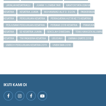
JAYALAHKESATRIAQU
JUARA 1 LOMBA TARI
KANTOR TATA USAHA
KESATRIA
KESATRIA JUARA
MUHAMMAD ALIF D. EGON
PASKIBRAKA
KESATRIA
PERGURUAN KESATRIA
PERINGATAN HUT RI KE 73 KESATRIA
PERJUSAMI PERGURUAN KESATRIA
PERSAMI 2018 KESATRIA
PRAMUKA
KESATRIA
SD KESATRIA JUARA
SEKOLAH DIMEDAN
TEMU KANGEN ALUMNI
KESATRIA
TIM PASKIBRA KESATRIA
UBUDIAH
UMRAH GRATIS 2018
UMROH PERGURUAN KESATRIA 2019
UNBK SMA 2018
IKUTI KAMI DI