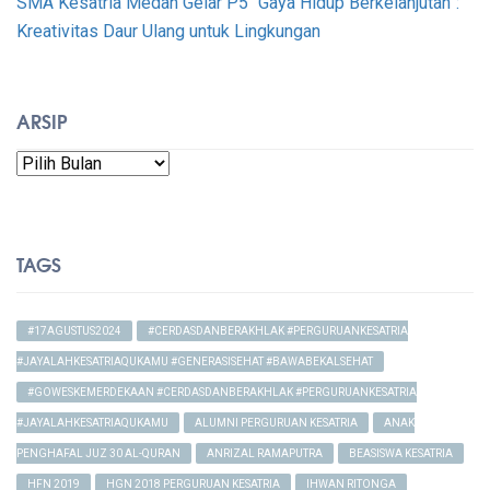
SMA Kesatria Medan Gelar P5 “Gaya Hidup Berkelanjutan”:
Kreativitas Daur Ulang untuk Lingkungan
ARSIP
Arsip
TAGS
#17AGUSTUS2024
#CERDASDANBERAKHLAK #PERGURUANKESATRIA
#JAYALAHKESATRIAQUKAMU #GENERASISEHAT #BAWABEKALSEHAT
#GOWESKEMERDEKAAN #CERDASDANBERAKHLAK #PERGURUANKESATRIA
#JAYALAHKESATRIAQUKAMU
ALUMNI PERGURUAN KESATRIA
ANAK
PENGHAFAL JUZ 30 AL-QURAN
ANRIZAL RAMAPUTRA
BEASISWA KESATRIA
HFN 2019
HGN 2018 PERGURUAN KESATRIA
IHWAN RITONGA