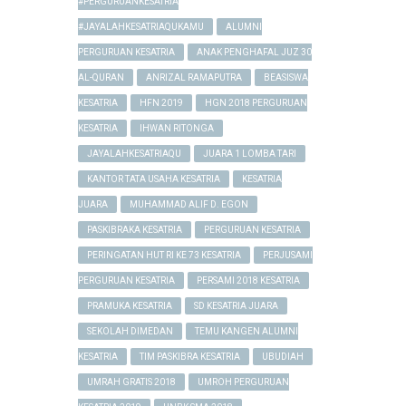
#PERGURUANKESATRIA
#JAYALAHKESATRIAQUKAMU
ALUMNI
PERGURUAN KESATRIA
ANAK PENGHAFAL JUZ 30
AL-QURAN
ANRIZAL RAMAPUTRA
BEASISWA
KESATRIA
HFN 2019
HGN 2018 PERGURUAN
KESATRIA
IHWAN RITONGA
JAYALAHKESATRIAQU
JUARA 1 LOMBA TARI
KANTOR TATA USAHA KESATRIA
KESATRIA
JUARA
MUHAMMAD ALIF D. EGON
PASKIBRAKA KESATRIA
PERGURUAN KESATRIA
PERINGATAN HUT RI KE 73 KESATRIA
PERJUSAMI
PERGURUAN KESATRIA
PERSAMI 2018 KESATRIA
PRAMUKA KESATRIA
SD KESATRIA JUARA
SEKOLAH DIMEDAN
TEMU KANGEN ALUMNI
KESATRIA
TIM PASKIBRA KESATRIA
UBUDIAH
UMRAH GRATIS 2018
UMROH PERGURUAN