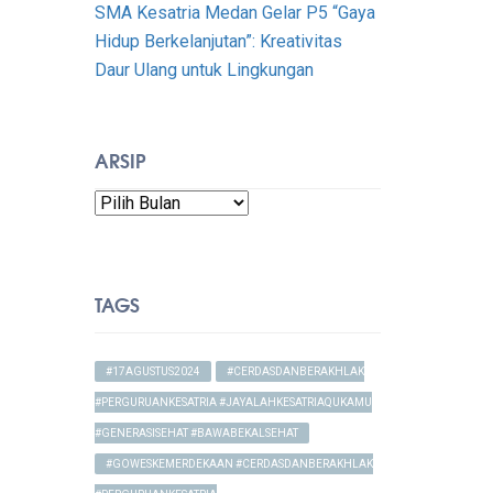
SMA Kesatria Medan Gelar P5 “Gaya
Hidup Berkelanjutan”: Kreativitas
Daur Ulang untuk Lingkungan
ARSIP
Arsip
TAGS
#17AGUSTUS2024
#CERDASDANBERAKHLAK
#PERGURUANKESATRIA #JAYALAHKESATRIAQUKAMU
#GENERASISEHAT #BAWABEKALSEHAT
#GOWESKEMERDEKAAN #CERDASDANBERAKHLAK