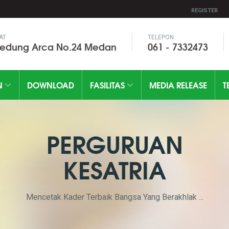
REGISTER
AT
TELEPON
Gedung Arca No.24 Medan
061 - 7332473
N
DOWNLOAD
FASILITAS
MEDIA RELEASE
T
PERGURUAN
KESATRIA
Mencetak Kader Terbaik Bangsa Yang Berakhlak ...