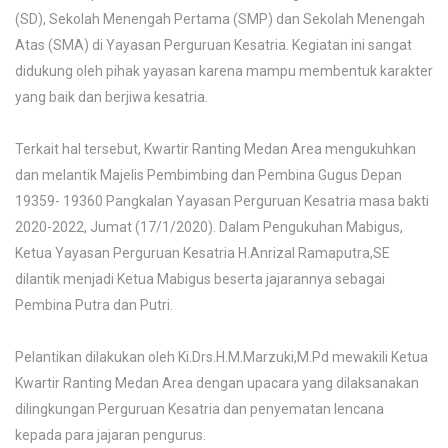
(SD), Sekolah Menengah Pertama (SMP) dan Sekolah Menengah
19360
Atas (SMA) di Yayasan Perguruan Kesatria. Kegiatan ini sangat
PANGKALAN
didukung oleh pihak yayasan karena mampu membentuk karakter
YAYASAN
yang baik dan berjiwa kesatria.
PERGURUAN
KESATRIA
Terkait hal tersebut, Kwartir Ranting Medan Area mengukuhkan
dan melantik Majelis Pembimbing dan Pembina Gugus Depan
19359- 19360 Pangkalan Yayasan Perguruan Kesatria masa bakti
2020-2022, Jumat (17/1/2020). Dalam Pengukuhan Mabigus,
Ketua Yayasan Perguruan Kesatria H.Anrizal Ramaputra,SE
dilantik menjadi Ketua Mabigus beserta jajarannya sebagai
Pembina Putra dan Putri.
Pelantikan dilakukan oleh Ki.Drs.H.M.Marzuki,M.Pd mewakili Ketua
Kwartir Ranting Medan Area dengan upacara yang dilaksanakan
dilingkungan Perguruan Kesatria dan penyematan lencana
kepada para jajaran pengurus.