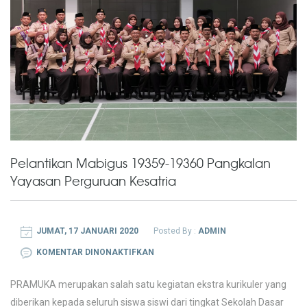
Pelantikan Mabigus 19359-19360 Pangkalan
Yayasan Perguruan Kesatria
JUMAT, 17 JANUARI 2020
Posted By :
ADMIN
PADA
KOMENTAR DINONAKTIFKAN
PELANTIKAN
PRAMUKA merupakan salah satu kegiatan ekstra kurikuler yang
MABIGUS
diberikan kepada seluruh siswa siswi dari tingkat Sekolah Dasar
19359-