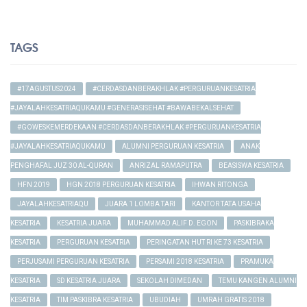
TAGS
#17AGUSTUS2024
#CERDASDANBERAKHLAK #PERGURUANKESATRIA
#JAYALAHKESATRIAQUKAMU #GENERASISEHAT #BAWABEKALSEHAT
#GOWESKEMERDEKAAN #CERDASDANBERAKHLAK #PERGURUANKESATRIA
#JAYALAHKESATRIAQUKAMU
ALUMNI PERGURUAN KESATRIA
ANAK
PENGHAFAL JUZ 30 AL-QURAN
ANRIZAL RAMAPUTRA
BEASISWA KESATRIA
HFN 2019
HGN 2018 PERGURUAN KESATRIA
IHWAN RITONGA
JAYALAHKESATRIAQU
JUARA 1 LOMBA TARI
KANTOR TATA USAHA
KESATRIA
KESATRIA JUARA
MUHAMMAD ALIF D. EGON
PASKIBRAKA
KESATRIA
PERGURUAN KESATRIA
PERINGATAN HUT RI KE 73 KESATRIA
PERJUSAMI PERGURUAN KESATRIA
PERSAMI 2018 KESATRIA
PRAMUKA
KESATRIA
SD KESATRIA JUARA
SEKOLAH DIMEDAN
TEMU KANGEN ALUMNI
KESATRIA
TIM PASKIBRA KESATRIA
UBUDIAH
UMRAH GRATIS 2018