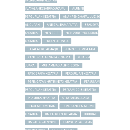
#PERGURUANKESATRIA
#JAYALAHKESATRIAQUKAMU
ALUMNI
PERGURUAN KESATRIA
ANAK PENGHAFAL JUZ 30
AL-QURAN
ANRIZAL RAMAPUTRA
BEASISWA
KESATRIA
HFN 2019
HGN 2018 PERGURUAN
KESATRIA
IHWAN RITONGA
JAYALAHKESATRIAQU
JUARA 1 LOMBA TARI
KANTOR TATA USAHA KESATRIA
KESATRIA
JUARA
MUHAMMAD ALIF D. EGON
PASKIBRAKA KESATRIA
PERGURUAN KESATRIA
PERINGATAN HUT RI KE 73 KESATRIA
PERJUSAMI
PERGURUAN KESATRIA
PERSAMI 2018 KESATRIA
PRAMUKA KESATRIA
SD KESATRIA JUARA
SEKOLAH DIMEDAN
TEMU KANGEN ALUMNI
KESATRIA
TIM PASKIBRA KESATRIA
UBUDIAH
UMRAH GRATIS 2018
UMROH PERGURUAN