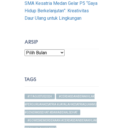
SMA Kesatria Medan Gelar P5 “Gaya
Hidup Berkelanjutan”: Kreativitas
Daur Ulang untuk Lingkungan
ARSIP
Arsip
TAGS
#17AGUSTUS2024
#CERDASDANBERAKHLAK
#PERGURUANKESATRIA #JAYALAHKESATRIAQUKAMU
#GENERASISEHAT #BAWABEKALSEHAT
#GOWESKEMERDEKAAN #CERDASDANBERAKHLAK