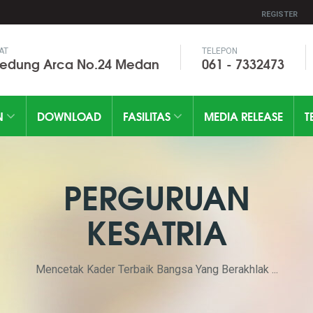
REGISTER
AT
TELEPON
Gedung Arca No.24 Medan
061 - 7332473
N
DOWNLOAD
FASILITAS
MEDIA RELEASE
T
PERGURUAN
KESATRIA
Mencetak Kader Terbaik Bangsa Yang Berakhlak ...